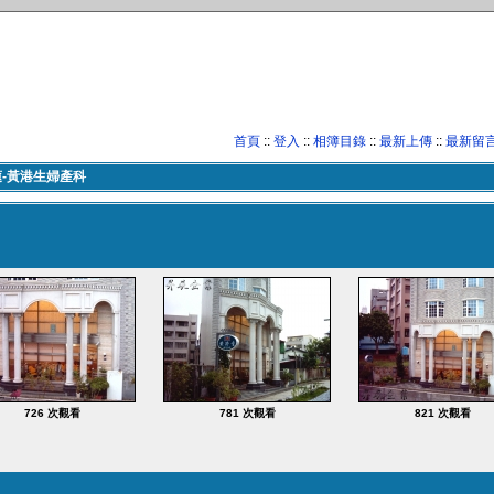
首頁
::
登入
::
相簿目錄
::
最新上傳
::
最新留
蓮-黃港生婦產科
726 次觀看
781 次觀看
821 次觀看