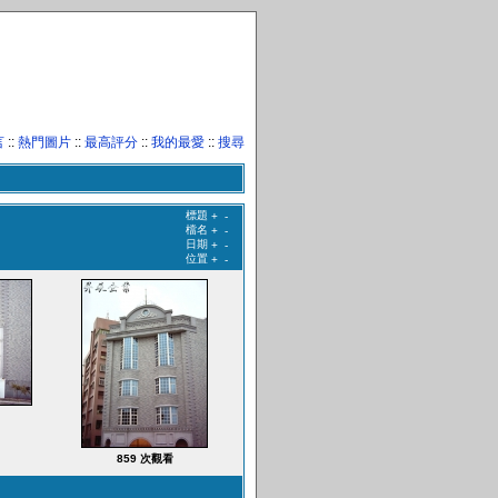
言
::
熱門圖片
::
最高評分
::
我的最愛
::
搜尋
標題
+
-
檔名
+
-
日期
+
-
位置
+
-
859 次觀看