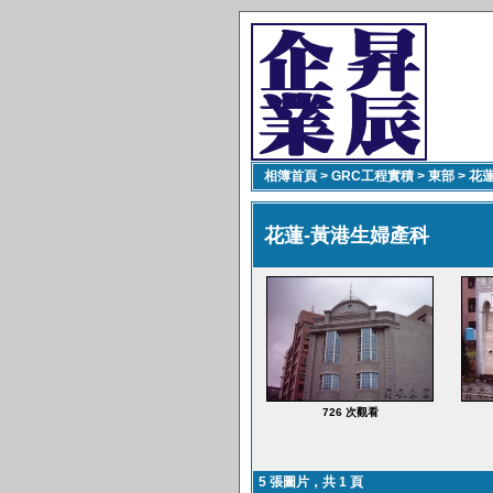
相簿首頁
>
GRC工程實積
>
東部
>
花
花蓮-黃港生婦產科
726 次觀看
5 張圖片，共 1 頁