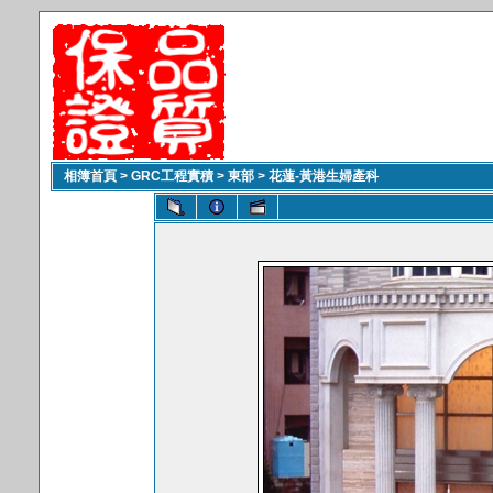
相簿首頁
>
GRC工程實積
>
東部
>
花蓮-黃港生婦產科