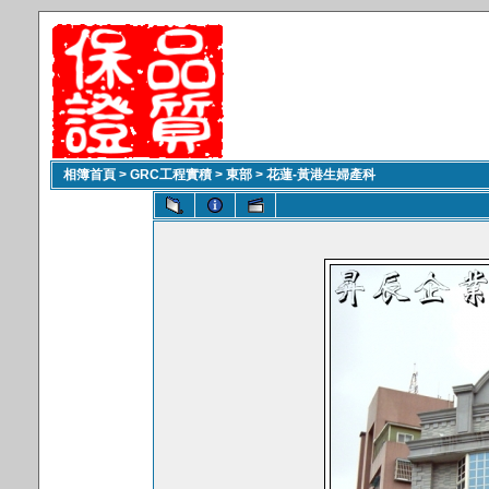
相簿首頁
>
GRC工程實積
>
東部
>
花蓮-黃港生婦產科