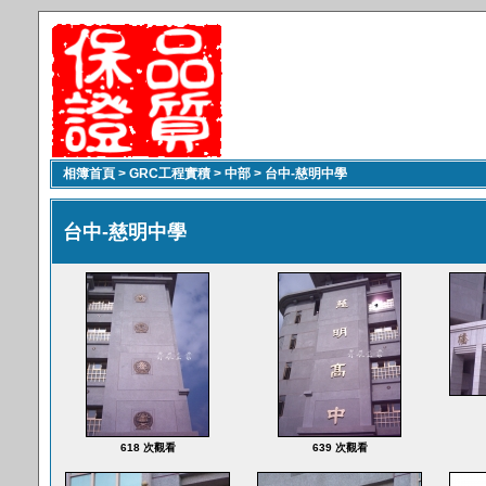
相簿首頁
>
GRC工程實積
>
中部
>
台中-慈明中學
台中-慈明中學
618 次觀看
639 次觀看