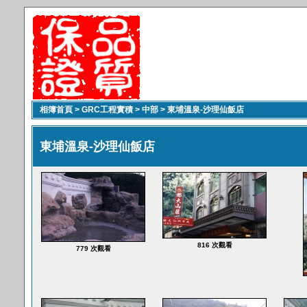
相簿首頁
>
GRC工程實積
>
中部
>
東埔溫泉-沙理仙飯店
東埔溫泉-沙理仙飯店
816 次觀看
779 次觀看