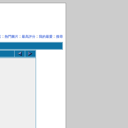
言
::
熱門圖片
::
最高評分
::
我的最愛
::
搜尋