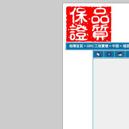
相簿首頁
>
GRC工程實積
>
中部
>
埔