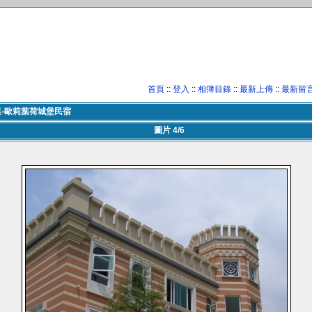
首頁
::
登入
::
相簿目錄
::
最新上傳
::
最新留
里-歐莉葉荷城堡民宿
圖片 4/6