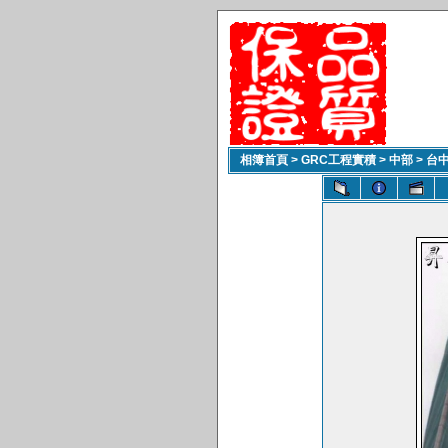
相簿首頁
>
GRC工程實積
>
中部
>
台中