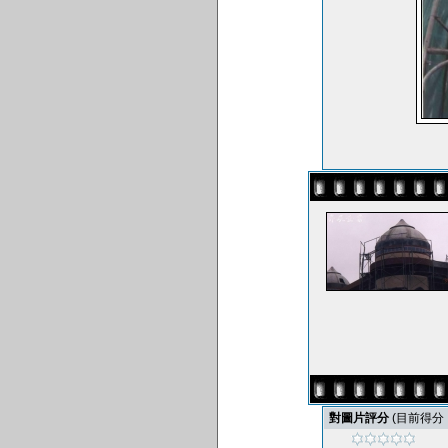
對圖片評分
(目前得分 : 