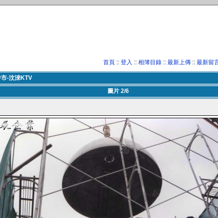
首頁
::
登入
::
相簿目錄
::
最新上傳
::
最新留
市-汶淶KTV
圖片 2/6