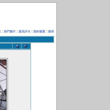
言
::
熱門圖片
::
最高評分
::
我的最愛
::
搜尋