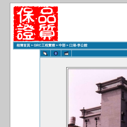
相簿首頁
>
GRC工程實積
>
中部
>
口湖-李公館