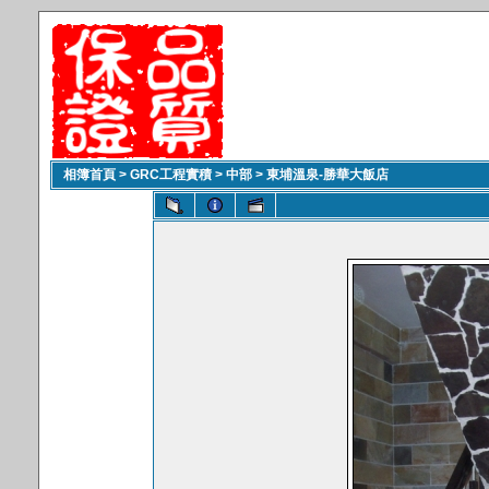
相簿首頁
>
GRC工程實積
>
中部
>
東埔溫泉-勝華大飯店