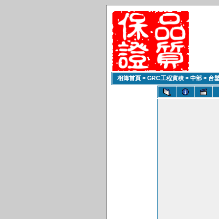
相簿首頁
>
GRC工程實積
>
中部
>
台