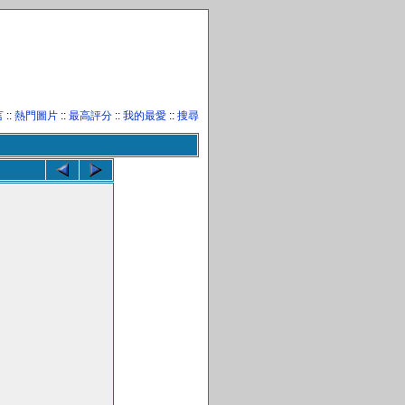
言
::
熱門圖片
::
最高評分
::
我的最愛
::
搜尋