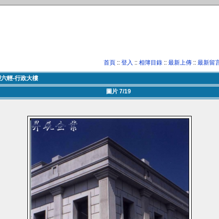
首頁
::
登入
::
相簿目錄
::
最新上傳
::
最新留
塑六輕-行政大樓
圖片 7/19