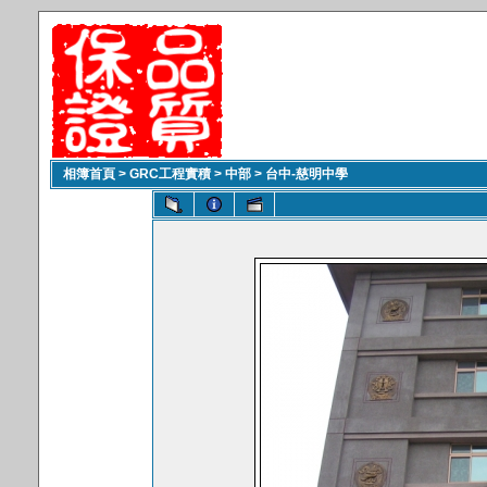
相簿首頁
>
GRC工程實積
>
中部
>
台中-慈明中學