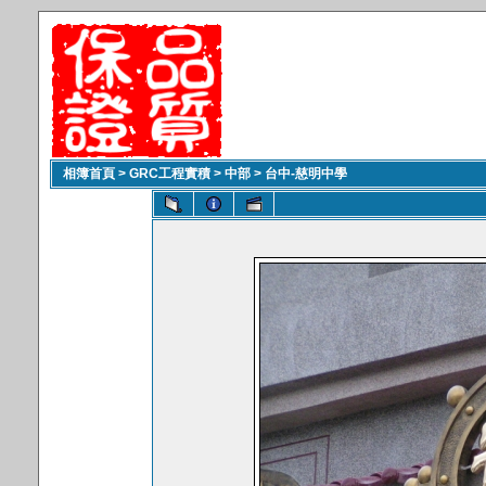
相簿首頁
>
GRC工程實積
>
中部
>
台中-慈明中學