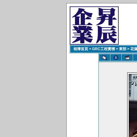
相簿首頁
>
GRC工程實積
>
東部
>
花蓮