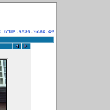
言
::
熱門圖片
::
最高評分
::
我的最愛
::
搜尋