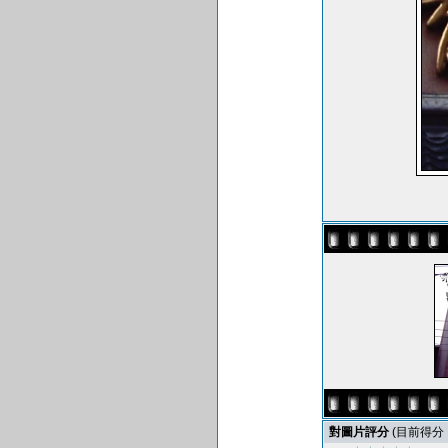
對圖片評分
(目前得分 : 