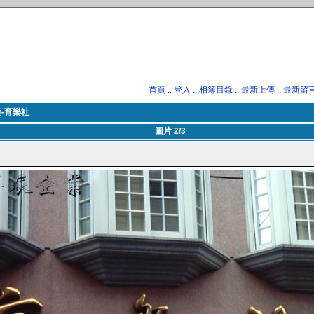
首頁
::
登入
::
相簿目錄
::
最新上傳
::
最新留
-育樂社
圖片 2/3