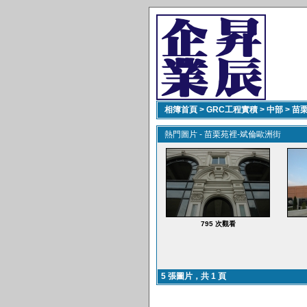
相簿首頁
>
GRC工程實積
>
中部
>
苗
熱門圖片 - 苗栗苑裡-斌倫歐洲街
795 次觀看
5 張圖片，共 1 頁