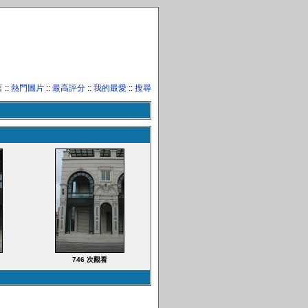
言
::
熱門圖片
::
最高評分
::
我的最愛
::
搜尋
746 次觀看