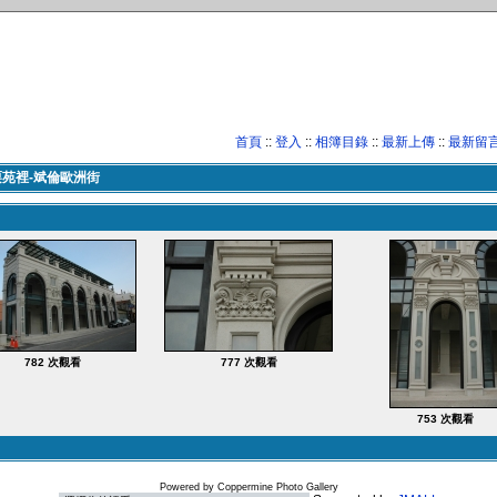
首頁
::
登入
::
相簿目錄
::
最新上傳
::
最新留
栗苑裡-斌倫歐洲街
782 次觀看
777 次觀看
753 次觀看
Powered by
Coppermine Photo Gallery