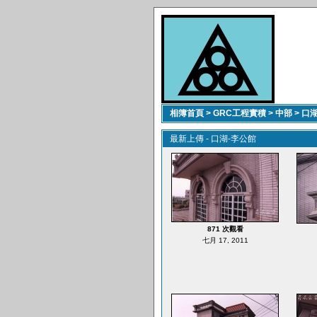
相簿首頁
>
GRC工程實積
>
中部
>
口湖
最新上傳 - 口湖-李公館
871 次觀看
七月 17, 2011