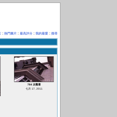
言
::
熱門圖片
::
最高評分
::
我的最愛
::
搜尋
784 次觀看
七月 17, 2011