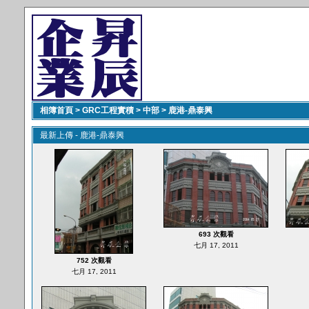
相簿首頁
>
GRC工程實積
>
中部
>
鹿港-鼎泰興
最新上傳 - 鹿港-鼎泰興
693 次觀看
七月 17, 2011
752 次觀看
七月 17, 2011