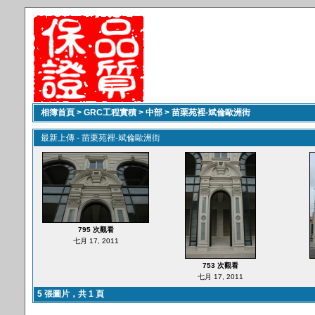
相簿首頁
>
GRC工程實積
>
中部
>
苗栗苑裡-斌倫歐洲街
最新上傳 - 苗栗苑裡-斌倫歐洲街
795 次觀看
七月 17, 2011
753 次觀看
七月 17, 2011
5 張圖片，共 1 頁