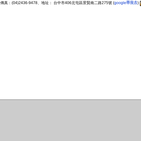
89、傳真：(04)2436-9478、地址： 台中市406北屯區景賢南二路275號
(
google帶我去
)