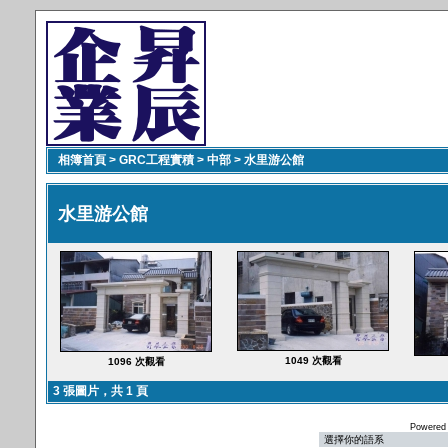
相簿首頁
>
GRC工程實積
>
中部
>
水里游公館
水里游公館
1049 次觀看
1096 次觀看
3 張圖片，共 1 頁
Powered