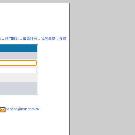
言
::
熱門圖片
::
最高評分
::
我的最愛
::
搜尋
service@esc.com.tw