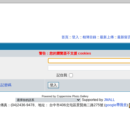
首頁
::
登入
::
相簿目錄
::
最新上傳
::
最新留
警告：您的瀏覽器不支援 cookies
記住我
忘記密碼
Powered by
Coppermine Photo Gallery
Supported by
JMALL
89、傳真：(04)2436-9478、地址： 台中市406北屯區景賢南二路275號
(
google帶我去
)