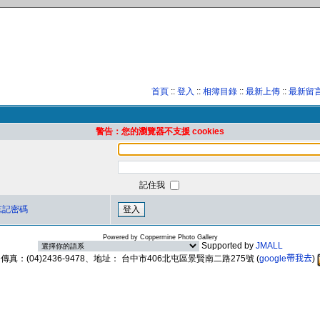
首頁
::
登入
::
相簿目錄
::
最新上傳
::
最新留
警告：您的瀏覽器不支援 cookies
記住我
忘記密碼
Powered by
Coppermine Photo Gallery
Supported by
JMALL
89、傳真：(04)2436-9478、地址： 台中市406北屯區景賢南二路275號
(
google帶我去
)