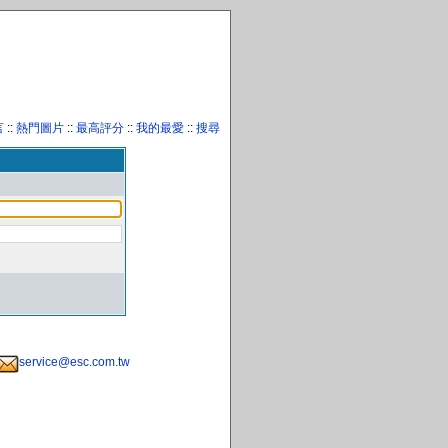
言
::
熱門圖片
::
最高評分
::
我的最愛
::
搜尋
service@esc.com.tw