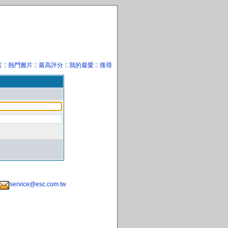
言
::
熱門圖片
::
最高評分
::
我的最愛
::
搜尋
service@esc.com.tw