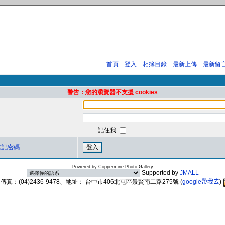
首頁
::
登入
::
相簿目錄
::
最新上傳
::
最新留
警告：您的瀏覽器不支援 cookies
記住我
忘記密碼
Powered by
Coppermine Photo Gallery
Supported by
JMALL
89、傳真：(04)2436-9478、地址： 台中市406北屯區景賢南二路275號
(
google帶我去
)