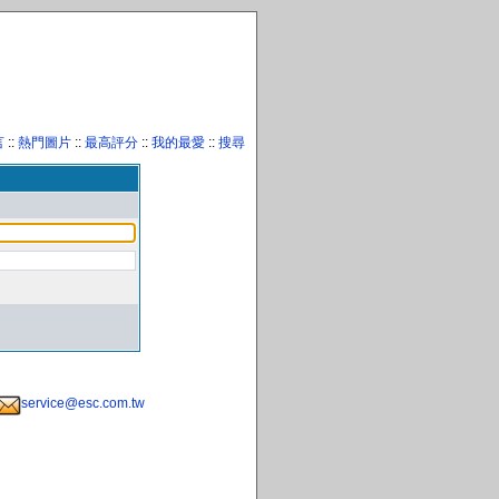
言
::
熱門圖片
::
最高評分
::
我的最愛
::
搜尋
service@esc.com.tw