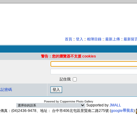
首頁
::
登入
::
相簿目錄
::
最新上傳
::
最新留
警告：您的瀏覽器不支援 cookies
記住我
忘記密碼
Powered by
Coppermine Photo Gallery
Supported by
JMALL
89、傳真：(04)2436-9478、地址： 台中市406北屯區景賢南二路275號
(
google帶我去
)