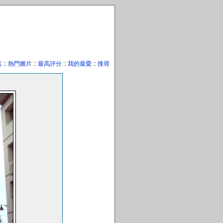
言
::
熱門圖片
::
最高評分
::
我的最愛
::
搜尋