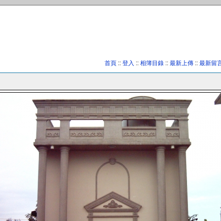
首頁
::
登入
::
相簿目錄
::
最新上傳
::
最新留