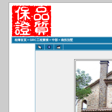
相簿首頁
>
GRC工程實積
>
中部
>
南投別墅