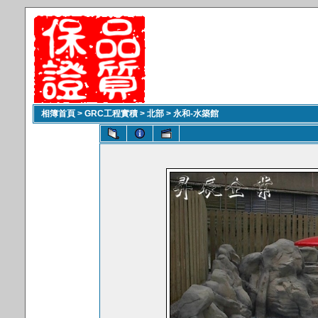
相簿首頁
>
GRC工程實積
>
北部
>
永和-水築館