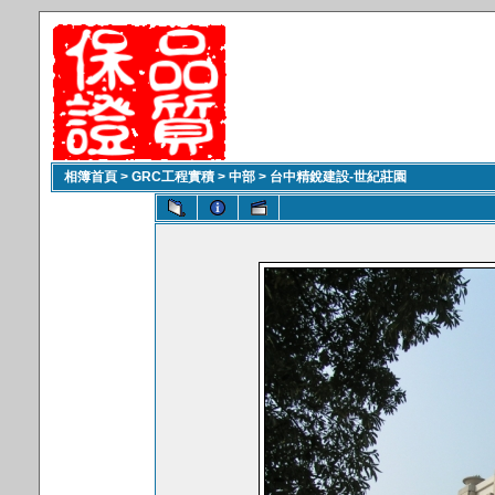
相簿首頁
>
GRC工程實積
>
中部
>
台中精銳建設-世紀莊園