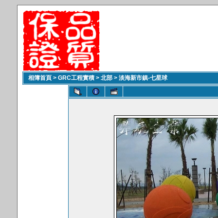
相簿首頁
>
GRC工程實積
>
北部
>
淡海新市鎮-七星球