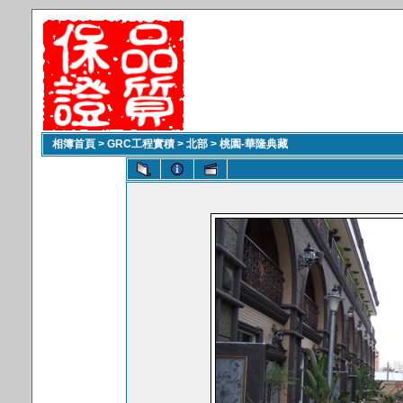
相簿首頁
>
GRC工程實積
>
北部
>
桃園-華隆典藏