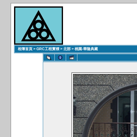
相簿首頁
>
GRC工程實積
>
北部
>
桃園-華隆典藏