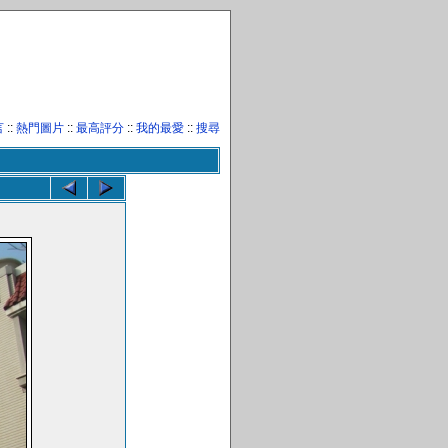
言
::
熱門圖片
::
最高評分
::
我的最愛
::
搜尋