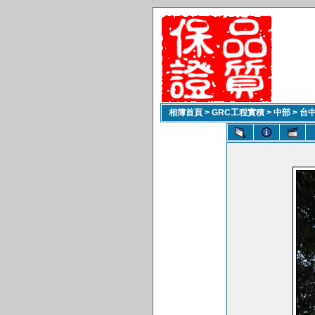
相簿首頁
>
GRC工程實積
>
中部
>
台