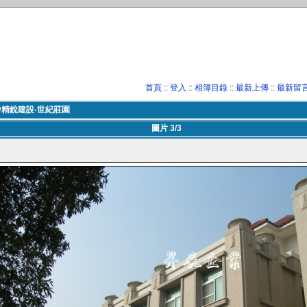
首頁
::
登入
::
相簿目錄
::
最新上傳
::
最新留
中精銳建設-世紀莊園
圖片 3/3