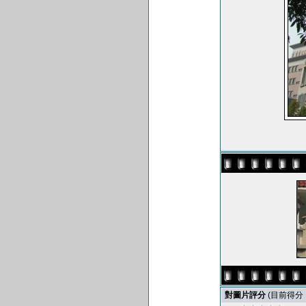
對圖片評分
(目前得分 : 