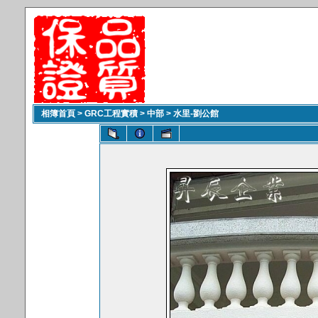
相簿首頁
>
GRC工程實積
>
中部
>
水里-劉公館