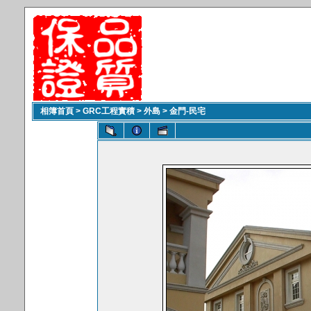
相簿首頁
>
GRC工程實積
>
外島
>
金門-民宅