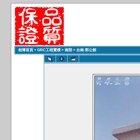
相簿首頁
>
GRC工程實積
>
南部
>
台南-郭公館