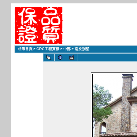
相簿首頁
>
GRC工程實積
>
中部
>
南投別墅