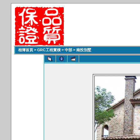
相簿首頁
>
GRC工程實積
>
中部
>
南投別墅