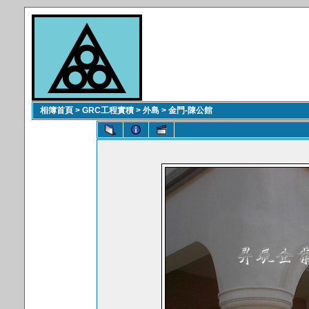
相簿首頁
>
GRC工程實積
>
外島
>
金門-陳公館