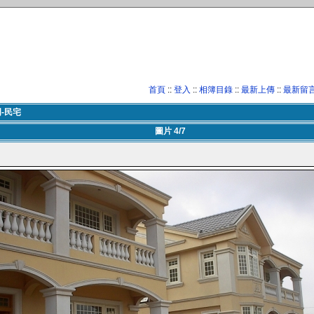
首頁
::
登入
::
相簿目錄
::
最新上傳
::
最新留
-民宅
圖片 4/7