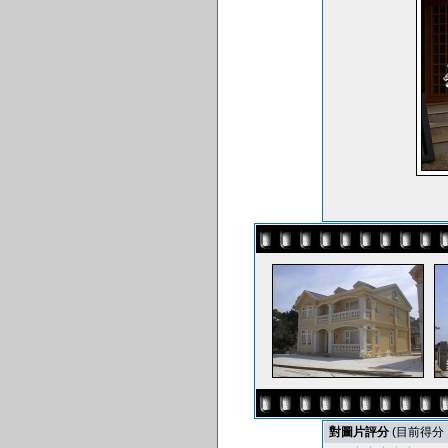
對圖片評分
(目前得分 : 