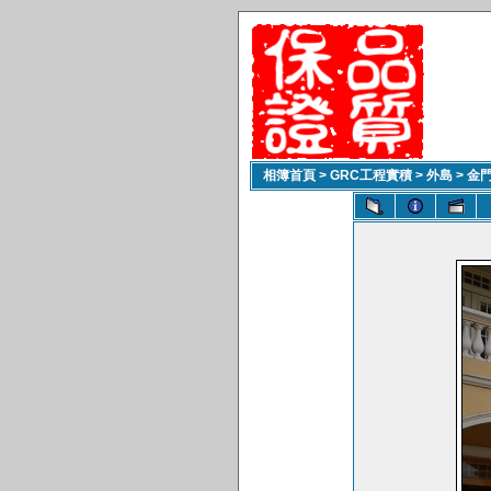
相簿首頁
>
GRC工程實積
>
外島
>
金門