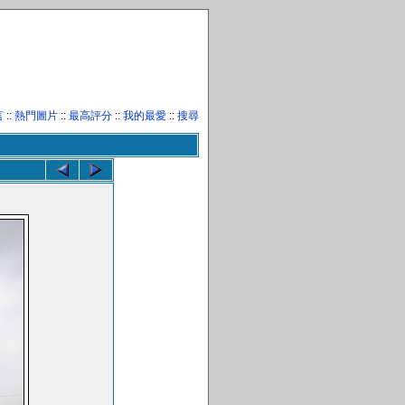
言
::
熱門圖片
::
最高評分
::
我的最愛
::
搜尋