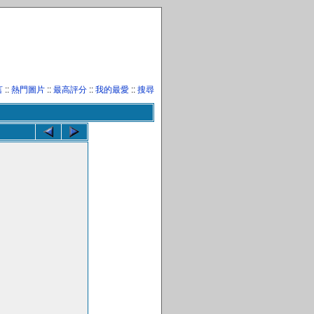
言
::
熱門圖片
::
最高評分
::
我的最愛
::
搜尋