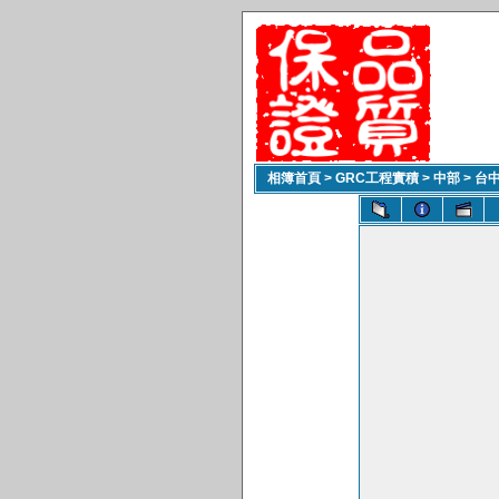
相簿首頁
>
GRC工程實積
>
中部
>
台中