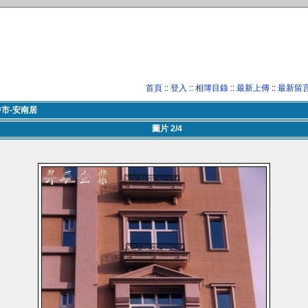
首頁
::
登入
::
相簿目錄
::
最新上傳
::
最新留
市-安南居
圖片 2/4