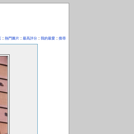
言
::
熱門圖片
::
最高評分
::
我的最愛
::
搜尋