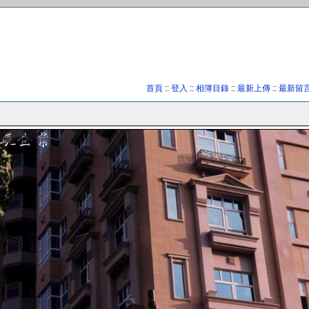
首頁
::
登入
::
相簿目錄
::
最新上傳
::
最新留