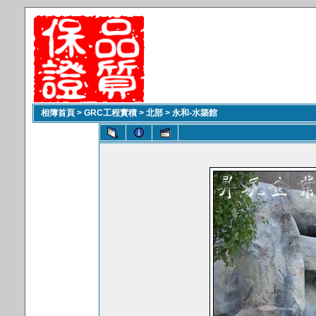
相簿首頁
>
GRC工程實積
>
北部
>
永和-水築館