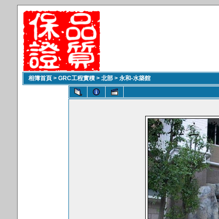
相簿首頁
>
GRC工程實積
>
北部
>
永和-水築館