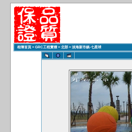
相簿首頁
>
GRC工程實積
>
北部
>
淡海新市鎮-七星球